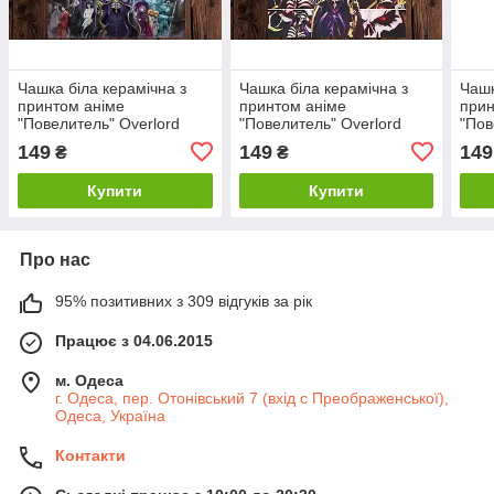
Чашка біла керамічна з
Чашка біла керамічна з
Чашк
принтом аніме
принтом аніме
прин
"Повелитель" Overlord
"Повелитель" Overlord
"Пов
ABC
ABC
ABC
149
149
149
₴
₴
Купити
Купити
Про нас
95% позитивних з 309 відгуків за рік
Працює з 04.06.2015
м. Одеса
г. Одеса, пер. Отонівський 7 (вхід с Преображенської),
Одеса, Україна
Контакти