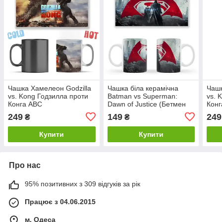
Чашка Хамелеон Godzilla
Чашка біла керамічна
Чашк
vs. Kong Годзилла проти
Batman vs Superman:
vs. 
Конга ABC
Dawn of Justice (Бетмен
Конг
проти Супермена: На зарі
249
149
249
₴
₴
справедливо ABC
Купити
Купити
Про нас
95% позитивних з 309 відгуків за рік
Працює з 04.06.2015
м. Одеса