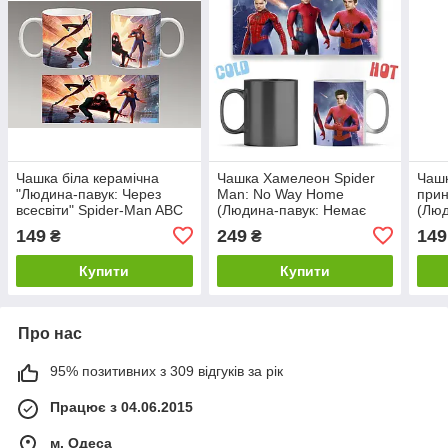
Чашка біла керамічна
Чашка Хамелеон Spider
Чашк
"Людина-павук: Через
Man: No Way Home
прин
всесвіти" Spider-Man ABC
(Людина-павук: Немає
(Люд
шляху додому) ABC
149
249
149
₴
₴
Купити
Купити
Про нас
95% позитивних з 309 відгуків за рік
Працює з 04.06.2015
м. Одеса