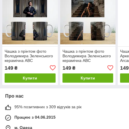
Чашка з прінтом фото
Чашка з прінтом фото
Чашк
Володимира Зеленського
Володимира Зеленського
Арке
керамічна ABC
керамічна ABC
Arca
149
149
149
₴
₴
Купити
Купити
Про нас
95% позитивних з 309 відгуків за рік
Працює з 04.06.2015
м. Одеса