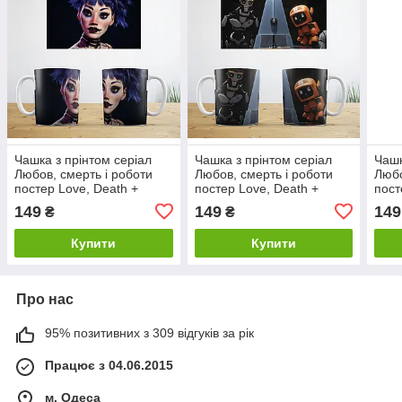
Чашка з прінтом серіал
Чашка з прінтом серіал
Чашк
Любов, смерть і роботи
Любов, смерть і роботи
Любо
постер Love, Death +
постер Love, Death +
пост
Robots ABC
Robots ABC
Robo
149
149
149
₴
₴
Купити
Купити
Про нас
95% позитивних з 309 відгуків за рік
Працює з 04.06.2015
м. Одеса