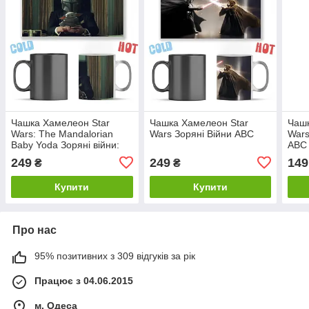
Чашка Хамелеон Star
Чашка Хамелеон Star
Чашк
Wars: The Mandalorian
Wars Зоряні Війни ABC
Wars
Baby Yoda Зоряні війни:
ABC
Мандалорець Малюк
249
249
149
₴
₴
Йода ABC
Купити
Купити
Про нас
95% позитивних з 309 відгуків за рік
Працює з 04.06.2015
м. Одеса