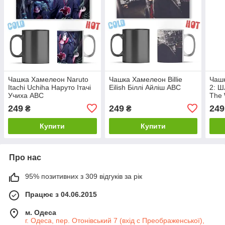
Чашка Хамелеон Naruto
Чашка Хамелеон Billie
Чаш
Itachi Uchiha Наруто Ітачі
Eilish Біллі Айліш ABC
2: Ш
Учиха ABC
The 
249
249
249
₴
₴
Купити
Купити
Про нас
95% позитивних з 309 відгуків за рік
Працює з 04.06.2015
м. Одеса
г. Одеса, пер. Отонівський 7 (вхід с Преображенської),