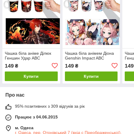
Чашка біла аніме Ділюк
Чашка біла анімем Діона
Чашк
Геншин Удар ABC
Genshin Impact ABC
Ген
149
149
149
₴
₴
Купити
Купити
Про нас
95% позитивних з 309 відгуків за рік
Працює з 04.06.2015
м. Одеса
г. Одеса, пер. Отонівський 7 (вхід с Преображенської),