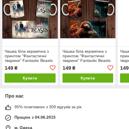
Чашка біла керамічна з
Чашка біла керамічна з
Чашк
принтом "Фантастичні
принтом "Фантастичні
прин
тварини" Fantastic Beasts
тварини" Fantastic Beasts
твар
ABC
ABC
ABC
149
149
149
₴
₴
Купити
Купити
Про нас
95% позитивних з 309 відгуків за рік
Працює з 04.06.2015
м. Одеса