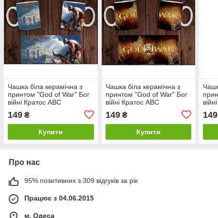
Чашка біла керамічна з
Чашка біла керамічна з
Чашк
принтом "God of War" Бог
принтом "God of War" Бог
прин
війні Кратос ABC
війні Кратос ABC
війн
149
149
149
₴
₴
Купити
Купити
Про нас
95% позитивних з 309 відгуків за рік
Працює з 04.06.2015
м. Одеса