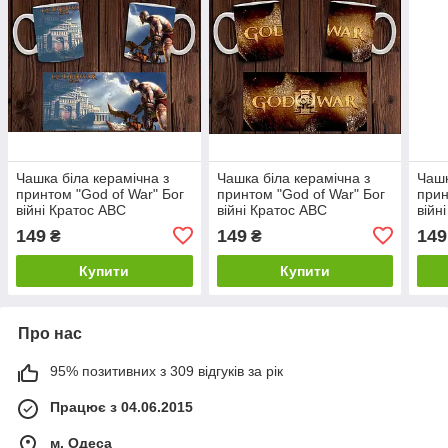
Чашка біла керамічна з
Чашка біла керамічна з
Чашк
принтом "God of War" Бог
принтом "God of War" Бог
прин
війні Кратос ABC
війні Кратос ABC
війн
149
149
149
₴
₴
Купити
Купити
Про нас
95% позитивних з 309 відгуків за рік
Працює з 04.06.2015
м. Одеса