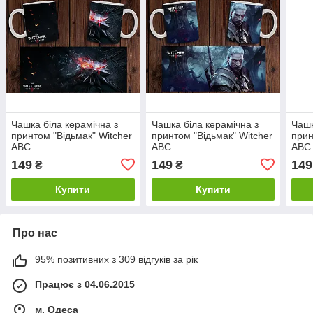
Чашка біла керамічна з
Чашка біла керамічна з
Чашк
принтом "Відьмак" Witcher
принтом "Відьмак" Witcher
прин
ABC
ABC
ABC
149
149
149
₴
₴
Купити
Купити
Про нас
95% позитивних з 309 відгуків за рік
Працює з 04.06.2015
м. Одеса