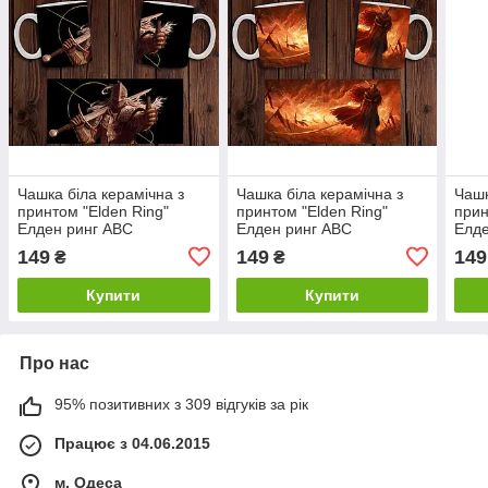
Чашка біла керамічна з
Чашка біла керамічна з
Чашк
принтом "Elden Ring"
принтом "Elden Ring"
прин
Елден ринг ABC
Елден ринг ABC
Елде
149
149
149
₴
₴
Купити
Купити
Про нас
95% позитивних з 309 відгуків за рік
Працює з 04.06.2015
м. Одеса