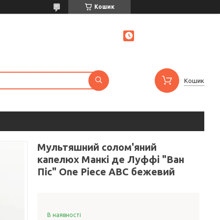
Кошик
Кошик
Мультяшний солом'яний
капелюх Манкі де Луффі "Ван
Піс" One Piece ABC бежевий
В наявності