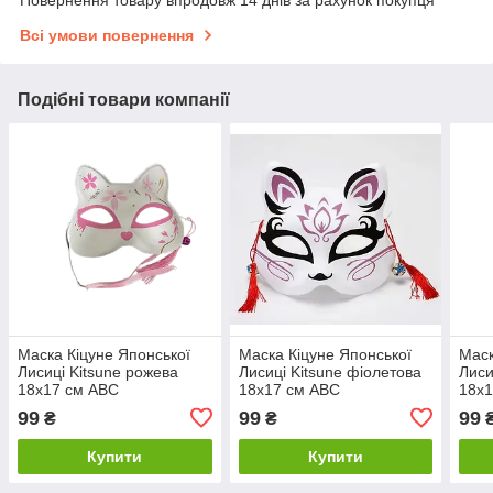
Повернення товару впродовж 14 днів за рахунок покупця
Всі умови повернення
Подібні товари компанії
Маска Кіцуне Японської
Маска Кіцуне Японської
Маск
Лисиці Kitsune рожева
Лисиці Kitsune фіолетова
Лиси
18х17 см ABC
18х17 см ABC
18х1
99
99
99
₴
₴
Купити
Купити