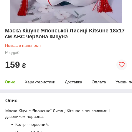
Маска Кіцуне Японської Лисиці Kitsune 18х17
см ABC червона кицунэ
Немає в наявності
Роздріб
159
₴
Опис
Характеристики
Доставка
Оплата
Умови п
Опис
Маска Кіцуне Японської Лисиці Kitsune з пензликами і
дзвоником червона.
Колір - червоний.