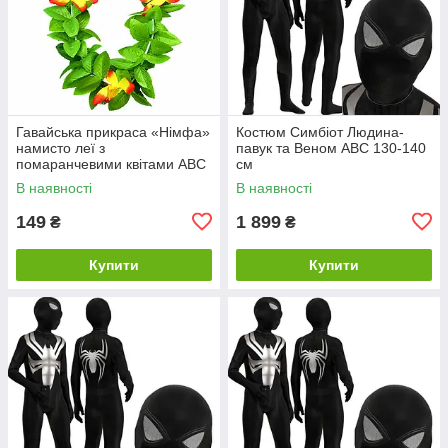
Гавайська прикраса «Німфа»
Костюм Симбіот Людина-
намисто леї з
павук та Веном ABC 130-140
помаранчевими квітами ABC
см
В наявності
В наявності
149
1 899
₴
₴
Купити
Купити