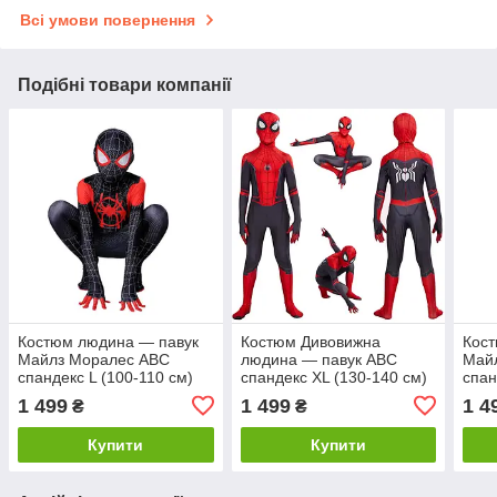
Всі умови повернення
Подібні товари компанії
Костюм людина — павук
Костюм Дивовижна
Кос
Майлз Моралес ABC
людина — павук ABC
Май
спандекс L (100-110 см)
спандекс XL (130-140 см)
спан
Повернення додому
1 499
1 499
1 4
₴
₴
Купити
Купити