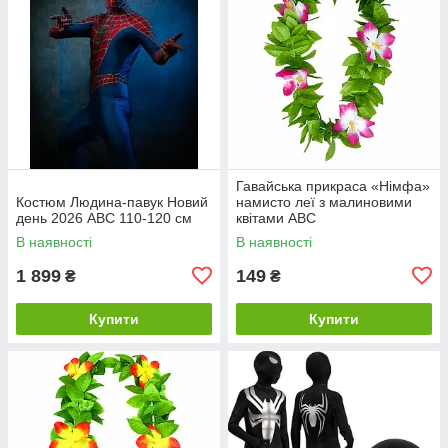
Гавайська прикраса «Німфа»
Костюм Людина-павук Новий
намисто леї з малиновими
день 2026 ABC 110-120 см
квітами ABC
В наявності
В наявності
1 899
149
₴
₴
Купити
Купити