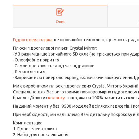
Опис
Гідрогелева плівка
-це інноваційні технології, що мають ряд 
Плюси гідрогелевої плівки Crystal Mirror:
-У 3 рази міцніше звичайного 5D скла (не тріскається при удар
-Олеофобне покриття
-Самовідновлюється під час підряпинів
-Легко клеїться
-Закриває всю поверхню екрану, включаючи заокруглення. Ід
Ми є виробником плівок гідрогелевих Crystal Mirror в Україні!
Спеціально для Вас виготовимо повнорозмірну гідрогелеву
браслет/блютуз
колонку
тощо, яка на 100% захистить скло 
На даний момент у базі 9500 моделей всіляких гаджетів. І к
При необхідності, ми надішлемо Вам детальну покрокову віде
Комплектація:
1. Гідрогелева плівка
2. Набір для проклеювання