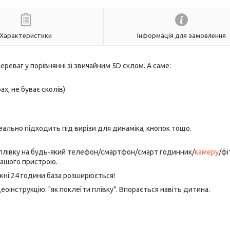
Характеристики
Інформація для замовлення
переваг у порівнянні зі звичайним 5D склом. А саме:
ах, не буває сколів)
еально підходить під вирізи для динаміка, кнопок тощо.
 плівку на будь-який телефон/смартфон/смарт годинник/
камеру
/фі
вашого пристрою.
ожні 24 години база розширюється!
оінструкцію: "як поклеїти плівку". Впорається навіть дитина.