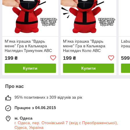
М'яка іграшка "Вдарь
М'яка іграшка "Вдарь
Labu
мене" Гра в Кальмара
мене" Гра в Кальмара
ігра
Наглядач Трикутник ABC
Наглядач Коло ABC
199
199
599
₴
₴
Купити
Купити
Про нас
95% позитивних з 309 відгуків за рік
Працює з 04.06.2015
м. Одеса
г. Одеса, пер. Отонівський 7 (вхід с Преображенської),
Одеса, Україна