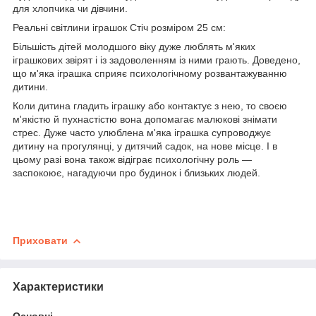
для хлопчика чи дівчини.
Реальні світлини іграшок Стіч розміром 25 см:
Більшість дітей молодшого віку дуже люблять м'яких
іграшкових звірят і із задоволенням із ними грають. Доведено,
що м'яка іграшка сприяє психологічному розвантажуванню
дитини.
Коли дитина гладить іграшку або контактує з нею, то своєю
м'якістю й пухнастістю вона допомагає малюкові знімати
стрес. Дуже часто улюблена м'яка іграшка супроводжує
дитину на прогулянці, у дитячий садок, на нове місце. І в
цьому разі вона також відіграє психологічну роль —
заспокоює, нагадуючи про будинок і близьких людей.
Приховати
Характеристики
Основні