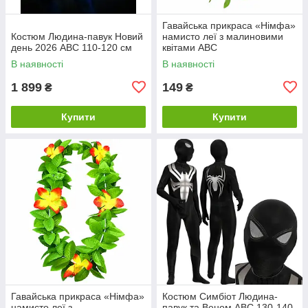
Гавайська прикраса «Німфа»
Костюм Людина-павук Новий
намисто леї з малиновими
день 2026 ABC 110-120 см
квітами ABC
В наявності
В наявності
1 899
149
₴
₴
Купити
Купити
Гавайська прикраса «Німфа»
Костюм Симбіот Людина-
намисто леї з
павук та Веном ABC 130-140