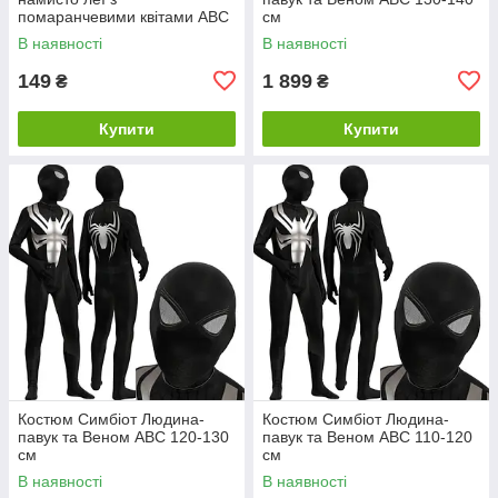
помаранчевими квітами ABC
см
В наявності
В наявності
149
1 899
₴
₴
Купити
Купити
Костюм Симбіот Людина-
Костюм Симбіот Людина-
павук та Веном ABC 120-130
павук та Веном ABC 110-120
см
см
В наявності
В наявності