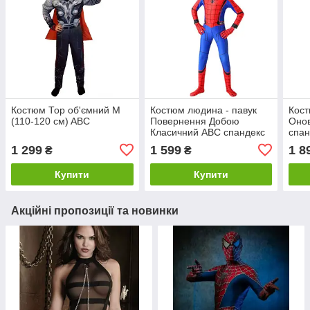
Костюм Тор об'ємний M
Костюм людина - павук
Кос
(110-120 см) ABC
Повернення Добою
Онов
Класичний ABC спандекс
спан
(180-190 см)
см)
1 299
1 599
1 8
₴
₴
Купити
Купити
Акційні пропозиції та новинки