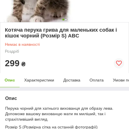
Котяча перука грива для маленьких собак і
кішок чорний (Розмір S) ABC
Немає в наявності
Роздріб
299
₴
Опис
Характеристики
Доставка
Оплата
Умови п
Опис
Перука чорний для хатнього вихованця для образу лева.
Допоможе вашому вихованцю мати як миліший, так і
страхітливіший вигляд.
Розмір S (Розмірна сітка на останній фотографії)