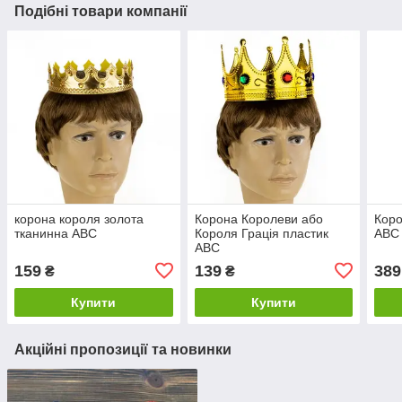
Подібні товари компанії
корона короля золота
Корона Королеви або
Коро
тканинна ABC
Короля Грація пластик
ABC 
АВС
159
139
389
₴
₴
Купити
Купити
Акційні пропозиції та новинки