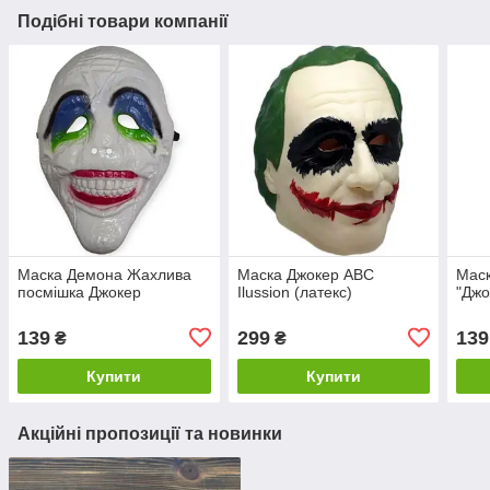
Подібні товари компанії
Маска Демона Жахлива
Маска Джокер ABC
Маск
посмішка Джокер
Ilussion (латекс)
"Джо
139
299
139
₴
₴
Купити
Купити
Акційні пропозиції та новинки