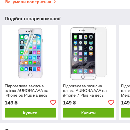
Всі умови повернення
Подібні товари компанії
Гідрогелева захисна
Гідрогелева захисна
Гідр
плівка AURORA AAA на
плівка AURORA AAA на
плів
iPhone 6s Plus на весь
iPhone 7 Plus на весь
Meiz
екран прозора
екран прозора
екра
149
149
149
₴
₴
Купити
Купити