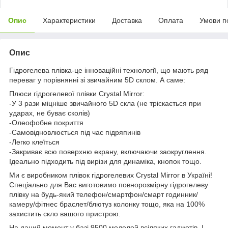
Опис
Характеристики
Доставка
Оплата
Умови п
Опис
Гідрогелева плівка-це інноваційні технології, що мають ряд
переваг у порівнянні зі звичайним 5D склом. А саме:
Плюси гідрогелевої плівки Crystal Mirror:
-У 3 рази міцніше звичайного 5D скла (не тріскається при
ударах, не буває сколів)
-Олеофобне покриття
-Самовідновлюється під час підряпинів
-Легко клеїться
-Закриває всю поверхню екрану, включаючи заокруглення.
Ідеально підходить під вирізи для динаміка, кнопок тощо.
Ми є виробником плівок гідрогелевих Crystal Mirror в Україні!
Спеціально для Вас виготовимо повнорозмірну гідрогелеву
плівку на будь-який телефон/смартфон/смарт годинник/
камеру/фітнес браслет/блютуз колонку тощо, яка на 100%
захистить скло вашого пристрою.
На даний момент у базі 9500 моделей всіляких гаджетів. І