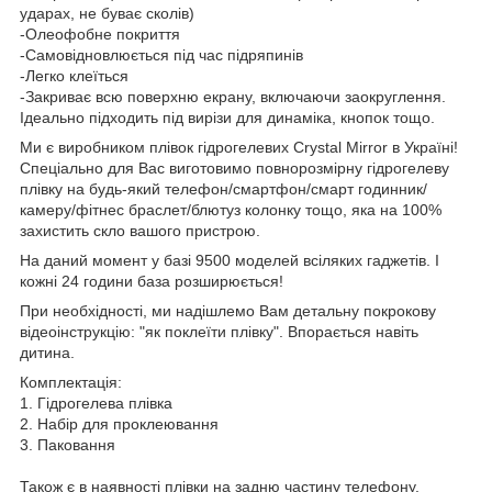
ударах, не буває сколів)
-Олеофобне покриття
-Самовідновлюється під час підряпинів
-Легко клеїться
-Закриває всю поверхню екрану, включаючи заокруглення.
Ідеально підходить під вирізи для динаміка, кнопок тощо.
Ми є виробником плівок гідрогелевих Crystal Mirror в Україні!
Спеціально для Вас виготовимо повнорозмірну гідрогелеву
плівку на будь-який телефон/смартфон/смарт годинник/
камеру/фітнес браслет/блютуз колонку тощо, яка на 100%
захистить скло вашого пристрою.
На даний момент у базі 9500 моделей всіляких гаджетів. І
кожні 24 години база розширюється!
При необхідності, ми надішлемо Вам детальну покрокову
відеоінструкцію: "як поклеїти плівку". Впорається навіть
дитина.
Комплектація:
1. Гідрогелева плівка
2. Набір для проклеювання
3. Паковання
Також є в наявності плівки на задню частину телефону.