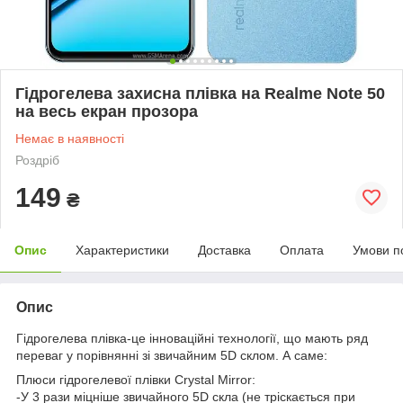
Гідрогелева захисна плівка на Realme Note 50
на весь екран прозора
Немає в наявності
Роздріб
149
₴
Опис
Характеристики
Доставка
Оплата
Умови п
Опис
Гідрогелева плівка-це інноваційні технології, що мають ряд
переваг у порівнянні зі звичайним 5D склом. А саме:
Плюси гідрогелевої плівки Crystal Mirror:
-У 3 рази міцніше звичайного 5D скла (не тріскається при