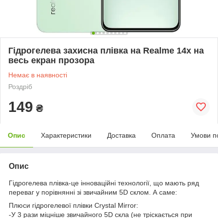
Гідрогелева захисна плівка на Realme 14x на
весь екран прозора
Немає в наявності
Роздріб
149
₴
Опис
Характеристики
Доставка
Оплата
Умови п
Опис
Гідрогелева плівка-це інноваційні технології, що мають ряд
переваг у порівнянні зі звичайним 5D склом. А саме:
Плюси гідрогелевої плівки Crystal Mirror:
-У 3 рази міцніше звичайного 5D скла (не тріскається при