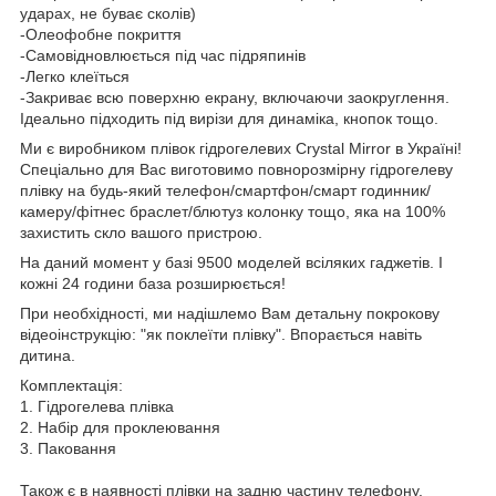
ударах, не буває сколів)
-Олеофобне покриття
-Самовідновлюється під час підряпинів
-Легко клеїться
-Закриває всю поверхню екрану, включаючи заокруглення.
Ідеально підходить під вирізи для динаміка, кнопок тощо.
Ми є виробником плівок гідрогелевих Crystal Mirror в Україні!
Спеціально для Вас виготовимо повнорозмірну гідрогелеву
плівку на будь-який телефон/смартфон/смарт годинник/
камеру/фітнес браслет/блютуз колонку тощо, яка на 100%
захистить скло вашого пристрою.
На даний момент у базі 9500 моделей всіляких гаджетів. І
кожні 24 години база розширюється!
При необхідності, ми надішлемо Вам детальну покрокову
відеоінструкцію: "як поклеїти плівку". Впорається навіть
дитина.
Комплектація:
1. Гідрогелева плівка
2. Набір для проклеювання
3. Паковання
Також є в наявності плівки на задню частину телефону.