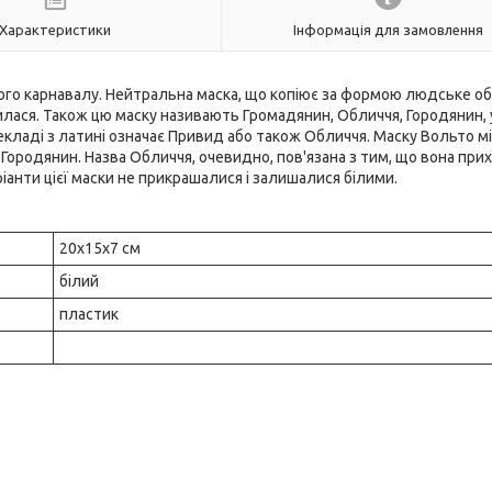
Характеристики
Інформація для замовлення
кого карнавалу. Нейтральна маска, що копіює за формою людське об
іпилася. Також цю маску називають Громадянин, Обличчя, Городянин, у
ерекладі з латині означає Привид або також Обличчя. Маску Вольто мі
 Городянин. Назва Обличчя, очевидно, пов'язана з тим, що вона при
ріанти цієї маски не прикрашалися і залишалися білими.
20х15х7 см
білий
пластик