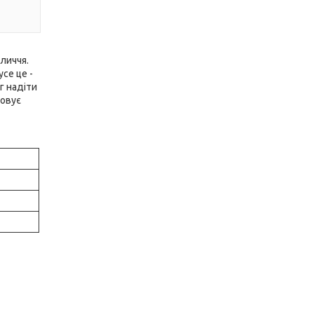
личчя.
се це -
г надіти
ховує