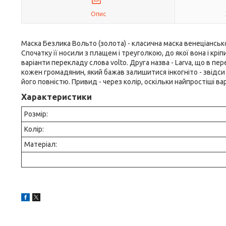
Опис
Маска Безлика Вольто (золота) - класична маска венеціансь
Спочатку її носили з плащем і треуголкою, до якої вона і кр
варіанти перекладу слова volto. Друга назва - Larva, що в п
кожен громадянин, який бажав залишитися інкогніто - звідси
його повністю. Привид - через колір, оскільки найпростіші ва
Характеристики
Розмір:
Колір:
Матеріал: