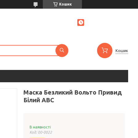
Кошик
Кошик
Маска Безликий Вольто Привид
Білий ABC
В наявності
Код:
00-0022