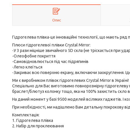
Опис
Гідрогелева плівка-це інноваційні технології, що мають ряд п
Плюси гідрогелевої плівки Crystal Mirror:
-У 3 рази міцніше звичайного 5D скла (не тріскається при удар
-Олеофобне покриття
-Самовідновлюється під час підряпинів
-Легко клеїться
-Закриває всю поверхню екрану, включаючи заокруглення. Ід
Ми є виробником плівок гідрогелевих Crystal Mirror в Україні!
Спеціально для Вас виготовимо повнорозмірну гідрогелеву
браслет/блютуз колонку тощо, яка на 100% захистить скло 
На даний момент у базі 9500 моделей всіляких гаджетів. І к
При необхідності, ми надішлемо Вам детальну покрокову віде
Комплектація:
1. Гідрогелева плівка
2. Набір для проклеювання