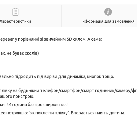
Характеристики
Інформація для замовлення
ереваг у порівнянні зі звичайним 5D склом. А саме:
ах, не буває сколів)
еально підходить під вирізи для динаміка, кнопок тощо.
 плівку на будь-який телефон/смартфон/смарт годинник/камеру/фі
вашого пристрою.
ожні 24 години база розширюється!
оінструкцію: "як поклеїти плівку". Впорається навіть дитина.