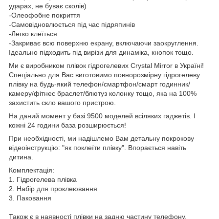
ударах, не буває сколів)
-Олеофобне покриття
-Самовідновлюється під час підряпинів
-Легко клеїться
-Закриває всю поверхню екрану, включаючи заокруглення.
Ідеально підходить під вирізи для динаміка, кнопок тощо.
Ми є виробником плівок гідрогелевих Crystal Mirror в Україні!
Спеціально для Вас виготовимо повнорозмірну гідрогелеву
плівку на будь-який телефон/смартфон/смарт годинник/
камеру/фітнес браслет/блютуз колонку тощо, яка на 100%
захистить скло вашого пристрою.
На даний момент у базі 9500 моделей всіляких гаджетів. І
кожні 24 години база розширюється!
При необхідності, ми надішлемо Вам детальну покрокову
відеоінструкцію: "як поклеїти плівку". Впорається навіть
дитина.
Комплектація:
1. Гідрогелева плівка
2. Набір для проклеювання
3. Паковання
Також є в наявності плівки на задню частину телефону.