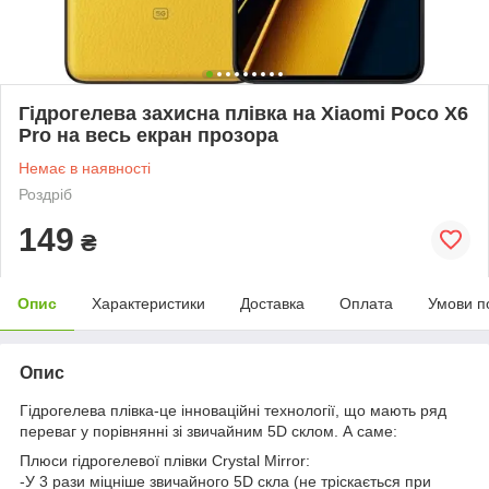
Гідрогелева захисна плівка на Xiaomi Poco X6
Pro на весь екран прозора
Немає в наявності
Роздріб
149
₴
Опис
Характеристики
Доставка
Оплата
Умови п
Опис
Гідрогелева плівка-це інноваційні технології, що мають ряд
переваг у порівнянні зі звичайним 5D склом. А саме:
Плюси гідрогелевої плівки Crystal Mirror:
-У 3 рази міцніше звичайного 5D скла (не тріскається при