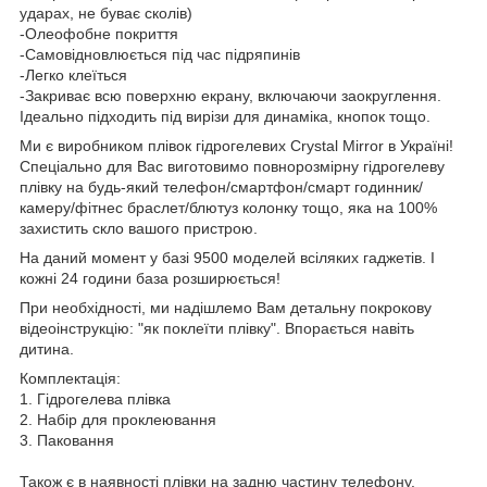
ударах, не буває сколів)
-Олеофобне покриття
-Самовідновлюється під час підряпинів
-Легко клеїться
-Закриває всю поверхню екрану, включаючи заокруглення.
Ідеально підходить під вирізи для динаміка, кнопок тощо.
Ми є виробником плівок гідрогелевих Crystal Mirror в Україні!
Спеціально для Вас виготовимо повнорозмірну гідрогелеву
плівку на будь-який телефон/смартфон/смарт годинник/
камеру/фітнес браслет/блютуз колонку тощо, яка на 100%
захистить скло вашого пристрою.
На даний момент у базі 9500 моделей всіляких гаджетів. І
кожні 24 години база розширюється!
При необхідності, ми надішлемо Вам детальну покрокову
відеоінструкцію: "як поклеїти плівку". Впорається навіть
дитина.
Комплектація:
1. Гідрогелева плівка
2. Набір для проклеювання
3. Паковання
Також є в наявності плівки на задню частину телефону.