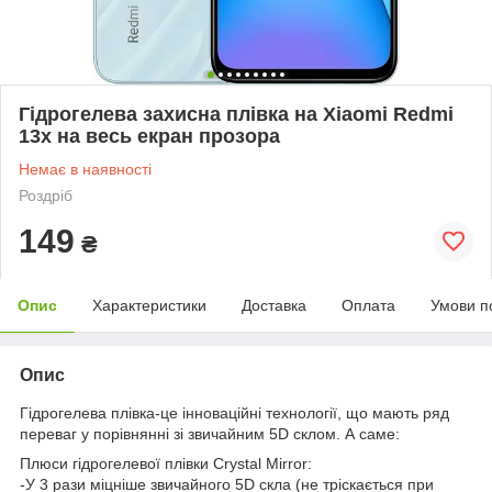
Гідрогелева захисна плівка на Xiaomi Redmi
13x на весь екран прозора
Немає в наявності
Роздріб
149
₴
Опис
Характеристики
Доставка
Оплата
Умови п
Опис
Гідрогелева плівка-це інноваційні технології, що мають ряд
переваг у порівнянні зі звичайним 5D склом. А саме:
Плюси гідрогелевої плівки Crystal Mirror:
-У 3 рази міцніше звичайного 5D скла (не тріскається при