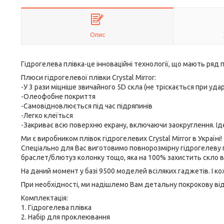
Опис
Гідрогелева плівка-це інноваційні технології, що мають ряд п
Плюси гідрогелевої плівки Crystal Mirror:
-У 3 рази міцніше звичайного 5D скла (не тріскається при удар
-Олеофобне покриття
-Самовідновлюється під час підряпинів
-Легко клеїться
-Закриває всю поверхню екрану, включаючи заокруглення. Ід
Ми є виробником плівок гідрогелевих Crystal Mirror в Україні!
Спеціально для Вас виготовимо повнорозмірну гідрогелеву
браслет/блютуз колонку тощо, яка на 100% захистить скло 
На даний момент у базі 9500 моделей всіляких гаджетів. І к
При необхідності, ми надішлемо Вам детальну покрокову віде
Комплектація:
1. Гідрогелева плівка
2. Набір для проклеювання