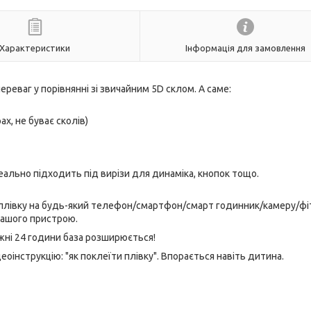
Характеристики
Інформація для замовлення
ереваг у порівнянні зі звичайним 5D склом. А саме:
ах, не буває сколів)
еально підходить під вирізи для динаміка, кнопок тощо.
 плівку на будь-який телефон/смартфон/смарт годинник/камеру/фі
вашого пристрою.
ожні 24 години база розширюється!
оінструкцію: "як поклеїти плівку". Впорається навіть дитина.