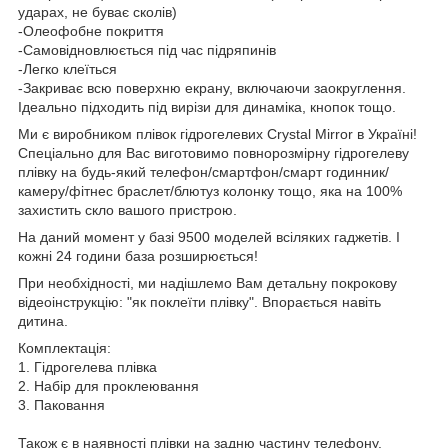
ударах, не буває сколів)
-Олеофобне покриття
-Самовідновлюється під час підряпинів
-Легко клеїться
-Закриває всю поверхню екрану, включаючи заокруглення.
Ідеально підходить під вирізи для динаміка, кнопок тощо.
Ми є виробником плівок гідрогелевих Crystal Mirror в Україні!
Спеціально для Вас виготовимо повнорозмірну гідрогелеву
плівку на будь-який телефон/смартфон/смарт годинник/
камеру/фітнес браслет/блютуз колонку тощо, яка на 100%
захистить скло вашого пристрою.
На даний момент у базі 9500 моделей всіляких гаджетів. І
кожні 24 години база розширюється!
При необхідності, ми надішлемо Вам детальну покрокову
відеоінструкцію: "як поклеїти плівку". Впорається навіть
дитина.
Комплектація:
1. Гідрогелева плівка
2. Набір для проклеювання
3. Паковання
Також є в наявності плівки на задню частину телефону.