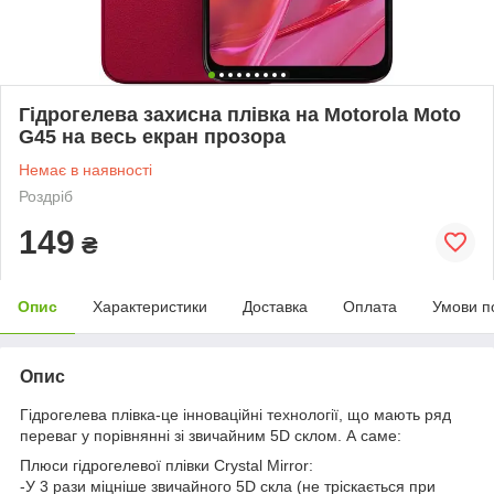
Гідрогелева захисна плівка на Motorola Moto
G45 на весь екран прозора
Немає в наявності
Роздріб
149
₴
Опис
Характеристики
Доставка
Оплата
Умови п
Опис
Гідрогелева плівка-це інноваційні технології, що мають ряд
переваг у порівнянні зі звичайним 5D склом. А саме:
Плюси гідрогелевої плівки Crystal Mirror:
-У 3 рази міцніше звичайного 5D скла (не тріскається при