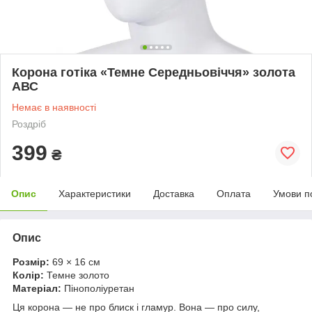
Корона готіка «Темне Середньовіччя» золота
АВС
Немає в наявності
Роздріб
399
₴
Опис
Характеристики
Доставка
Оплата
Умови п
Опис
Розмір:
69 × 16 см
Колір:
Темне золото
Матеріал:
Пінополіуретан
Ця корона — не про блиск і гламур. Вона — про силу,