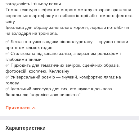
загадковість і тіньову велич.
Темна текстура з ефектом старого металу створює враження
справжнього артефакту з глибини історії або темного фентезі-
світу.
Ідеальна для образу занепалого короля, лорда з потойбіччя
чи володаря на троні зла.
✅ Легка та гнучка завдяки пінополіуретану — зручно носити
протягом кількох годин
✅ Стилізована під коване залізо, з виразним рельєфом і
глибокими тінями
✅ Підходить для тематичних вечірок, сценічних образів,
фотосесій, косплею, Хелловіну
✅ Універсальний розмір — гнучкий, комфортно лягає на
голову
✅ Ідеальний аксесуар для тих, хто шукає щось поза
банальною "королівською пишністю"
Приховати
Характеристики