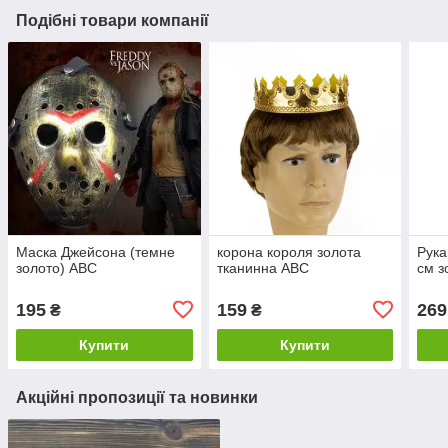
Подібні товари компанії
Маска Джейсона (темне
корона короля золота
Рука
золото) ABC
тканинна ABC
см з
195
159
269
₴
₴
Купити
Купити
Акційні пропозиції та новинки