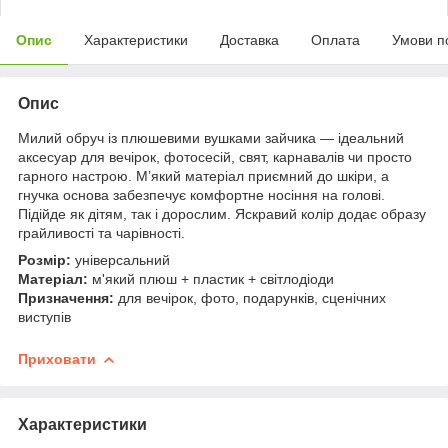
Опис
Характеристики
Доставка
Оплата
Умови п
Опис
Милий обруч із плюшевими вушками зайчика — ідеальний
аксесуар для вечірок, фотосесій, свят, карнавалів чи просто
гарного настрою. М’який матеріал приємний до шкіри, а
гнучка основа забезпечує комфортне носіння на голові.
Підійде як дітям, так і дорослим. Яскравий колір додає образу
грайливості та чарівності.
Розмір:
універсальний
Матеріал:
м'який плюш + пластик + світлодіоди
Призначення:
для вечірок, фото, подарунків, сценічних
виступів
Приховати
Характеристики