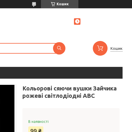
Кошик
Кошик
Кольорові сяючи вушки Зайчика
рожеві світлодіодні ABC
В наявності
99 ₴