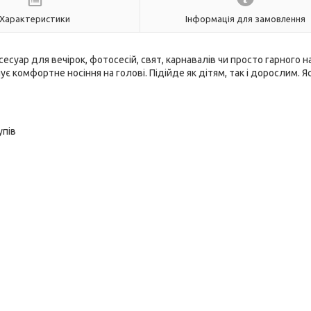
Характеристики
Інформація для замовлення
уар для вечірок, фотосесій, свят, карнавалів чи просто гарного н
ує комфортне носіння на голові. Підійде як дітям, так і дорослим. 
упів