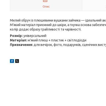
Опис
Милий обруч із плюшевими вушками зайчика — ідеальний аксес
М’який матеріал приємний до шкіри, а гнучка основа забезпеч
колір додає образу грайливості та чарівності.
Розмір:
універсальний
Матеріал:
м'який плюш + пластик + світлодіоди
Призначення:
для вечірок, фото, подарунків, сценічних вист