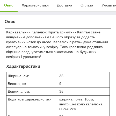
Опис
Характеристики
Доставка
Оплата
Умови п
Опис
Карнавальний Капелюх Пірата трикутник Капітан стане
вишуканим доповненням Вашого образу та додасть
креативних ноток до нього. Капелюх пірата– дуже стильний
аксесуар на тематичну вечірку. Така креативна родзинка
відмінно поєднуватиметься з костюмом на будь-яких
вечірках і урочистих!
Характеристики
Ширина, см:
35
Висота, см:
9
Довжина, см:
35
Додаткові характеристики:
ширина полів: 10см,
внутрішнє коло капелюха:
60см±2см