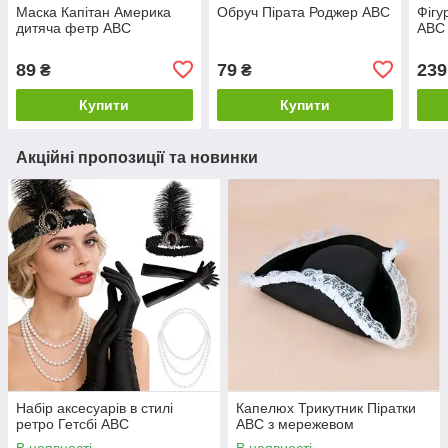
Маска Капітан Америка
Обруч Пірата Роджер ABC
Фігу
дитяча фетр ABC
ABC 
89
79
239
₴
₴
Купити
Купити
Акційні пропозиції та новинки
Набір аксесуарів в стилі
Капелюх Трикутник Піратки
ретро Гетсбі ABC
ABC з мережевом
В наявності
В наявності