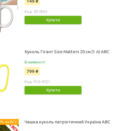
149 ₴
00-0055
Купити
Кухоль Гігант Size Matters 20 см (1 л) ABC
В наявності
799 ₴
PC0-9721
Купити
Чашка кухоль патріотичний Україна ABC
0% на ВСУ