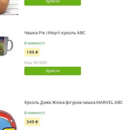
Купити
Чашка Рік і Морті кухоль ABC
В наявності
199 ₴
00-0055
Купити
Кухоль Диво Жінка фігурна чашка MARVEL ABC
В наявності
349 ₴