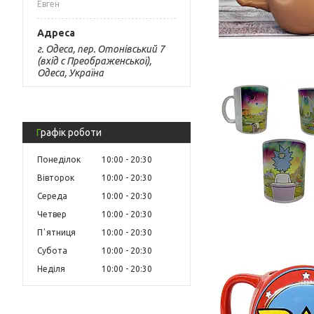
Евген
г. Одеса, пер. Отонівський 7
(вхід с Преображенської),
Одеса, Україна
Графік роботи
Понеділок
10:00
20:30
Вівторок
10:00
20:30
Середа
10:00
20:30
Четвер
10:00
20:30
Пʼятниця
10:00
20:30
Субота
10:00
20:30
Неділя
10:00
20:30