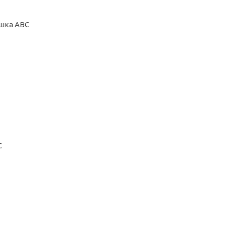
ашка ABC
C