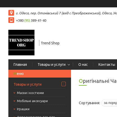
г. Одеса, пер. Отонівський 7 (вхід с Преображенської), Одеса, Ук
+380
(95)
389-41-40
Trend Shop
Главная
Товары и услуги
О нас
Контакты
Оригінальні Ч
Товары и услуги
Маски і костюми
Мобільні аксесуари
Іграшки